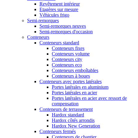
Revêtement intérieur
Etagères sur mesure
Véhicules frigo
Semi-remorques
Semi-remorques neuves
Semi-remorques d'occasion
Conteneurs
Conteneurs standard
Conteneurs fixes
Conteneurs volume
Conteneurs city
Conteneurs eco
Conteneurs emboîtables
Conteneurs à boues
Conteneurs avec portes latérales
Portes latérales en aluminium
Portes latérales en acier
Portes latérales en acier avec ressort de
compensation
Conteneurs de terrassement
Hardox standard
Hardox côtés arrondis
Hardox New Generation
Conteneurs fermés
Conteneurs de chantier