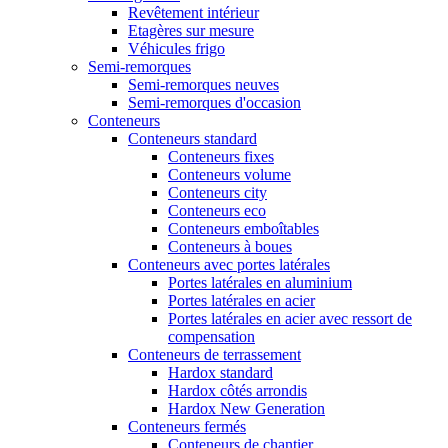
Revêtement intérieur
Etagères sur mesure
Véhicules frigo
Semi-remorques
Semi-remorques neuves
Semi-remorques d'occasion
Conteneurs
Conteneurs standard
Conteneurs fixes
Conteneurs volume
Conteneurs city
Conteneurs eco
Conteneurs emboîtables
Conteneurs à boues
Conteneurs avec portes latérales
Portes latérales en aluminium
Portes latérales en acier
Portes latérales en acier avec ressort de
compensation
Conteneurs de terrassement
Hardox standard
Hardox côtés arrondis
Hardox New Generation
Conteneurs fermés
Conteneurs de chantier