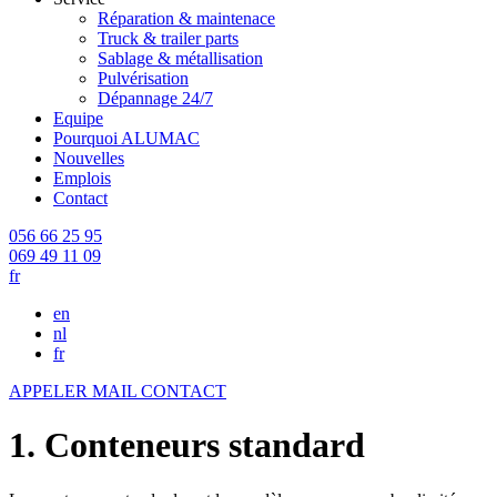
Réparation & maintenace
Truck & trailer parts
Sablage & métallisation
Pulvérisation
Dépannage 24/7
Equipe
Pourquoi ALUMAC
Nouvelles
Emplois
Contact
056 66 25 95
069 49 11 09
fr
en
nl
fr
APPELER
MAIL
CONTACT
1. Conteneurs standard